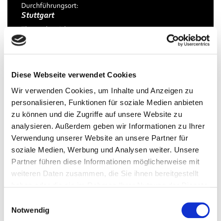
Durchführungsort:
Stuttgart
Themenbereich:
Management
Lehrform:
virtuelle Präzenz, physische Präsenz
Diese Webseite verwendet Cookies
Workload in Std.:
300
Wir verwenden Cookies, um Inhalte und Anzeigen zu
personalisieren, Funktionen für soziale Medien anbieten
zu können und die Zugriffe auf unsere Website zu
analysieren. Außerdem geben wir Informationen zu Ihrer
Mehr erfahren
Verwendung unserer Website an unsere Partner für
soziale Medien, Werbung und Analysen weiter. Unsere
Partner führen diese Informationen möglicherweise mit
Download
weiteren Daten zusammen, die Sie ihnen bereitgestellt
haben oder die sie im Rahmen Ihrer Nutzung der Dienste
gesammelt haben.
Einwilligungsauswahl
Notwendig