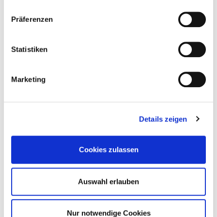
Systemisches Business Coaching
Präferenzen
Abschluss:
Certificate of Advanced Studies (CAS)
Statistiken
Durchführungsort:
Stuttgart
Marketing
Themenbereich:
Management
Lehrform:
virtuelle Präzenz, physische Präsenz
Details zeigen
Workload in Std.:
300
Cookies zulassen
Auswahl erlauben
Mehr erfahren
Nur notwendige Cookies
Download