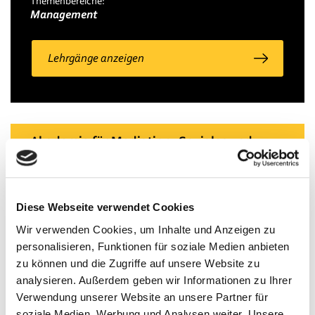
Themenbereiche:
Management
Lehrgänge anzeigen
Akademie für Mediation, Soziales und
Recht
Themenbereiche:
Diese Webseite verwendet Cookies
Management, Persönlichkeitsentwicklung
Wir verwenden Cookies, um Inhalte und Anzeigen zu
Beschreibung:
Wir sind auf Konfliktmanagement, Mediation &
personalisieren, Funktionen für soziale Medien anbieten
Kommunikation spezialisiert. Seit 2004 wurden
zu können und die Zugriffe auf unsere Website zu
über 1.000 Mediatoren ausgebildet. Forschung &
analysieren. Außerdem geben wir Informationen zu Ihrer
Beratung im Bereich Konfliktmanagement runden
Verwendung unserer Website an unsere Partner für
das Profil ab.
soziale Medien, Werbung und Analysen weiter. Unsere