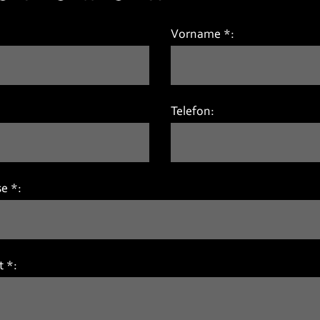
Vorname *:
:
Telefon:
e *:
t *: