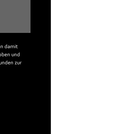
n damit
hoben und
unden zur