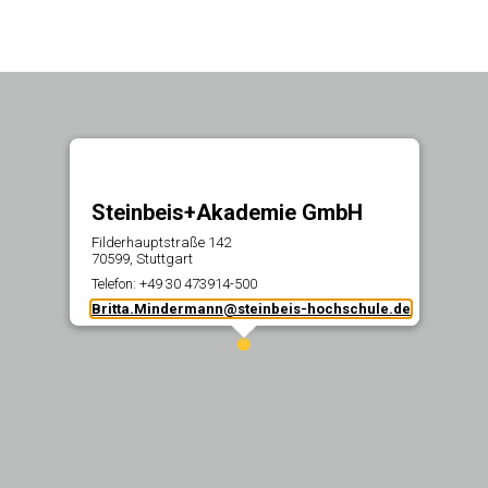
Steinbeis+Akademie GmbH
Filderhauptstraße 142
70599, Stuttgart
Telefon: +49 30 473914-500
Britta.Mindermann@steinbeis-hochschule.de