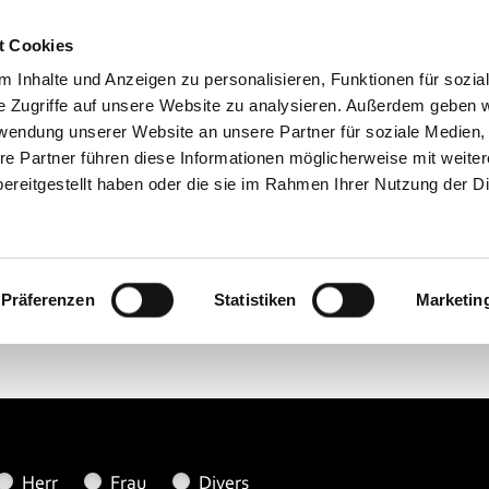
Kontakt & Anf
t Cookies
Lehrgänge
 Inhalte und Anzeigen zu personalisieren, Funktionen für sozia
s+Akademie
>
Kontakt & Anfahrt
e Zugriffe auf unsere Website zu analysieren. Außerdem geben w
rwendung unserer Website an unsere Partner für soziale Medien
re Partner führen diese Informationen möglicherweise mit weite
ereitgestellt haben oder die sie im Rahmen Ihrer Nutzung der D
n Sie Fragen?
kümmern uns umgehend um Ihr Anlieg
Präferenzen
Statistiken
Marketin
Herr
Frau
Divers