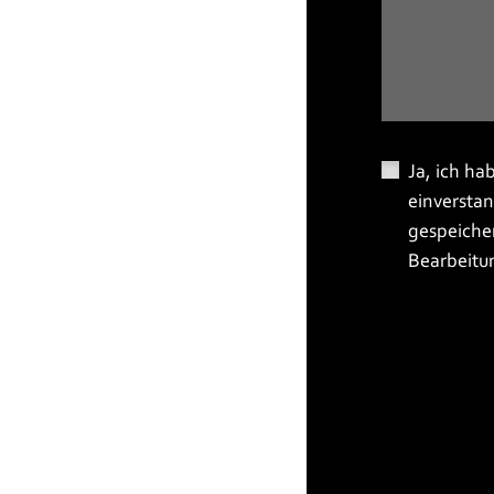
Ja, ich ha
einversta
gespeiche
Bearbeitu