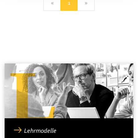
«
Previous
1
»
Next
L
Lehrmodelle